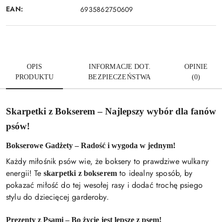
EAN:
6935862750609
OPIS
INFORMACJE DOT.
OPINIE
PRODUKTU
BEZPIECZEŃSTWA
(0)
Skarpetki z Bokserem – Najlepszy wybór dla fanów
psów!
Bokserowe Gadżety – Radość i wygoda w jednym!
Każdy miłośnik psów wie, że boksery to prawdziwe wulkany
energii! Te
to idealny sposób, by
skarpetki z bokserem
pokazać miłość do tej wesołej rasy i dodać trochę psiego
stylu do dziecięcej garderoby.
Prezenty z Psami – Bo życie jest lepsze z psem!