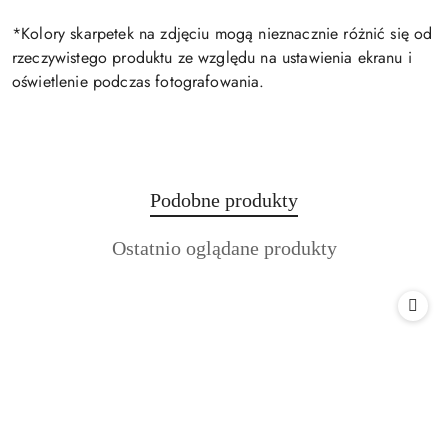
*Kolory skarpetek na zdjęciu mogą nieznacznie różnić się od
rzeczywistego produktu ze względu na ustawienia ekranu i
oświetlenie podczas fotografowania.
Produkty
Podobne produkty
Pomiń karuzelę produktów
o
Produkty
Ostatnio oglądane produkty
statusie:
o
statusie: