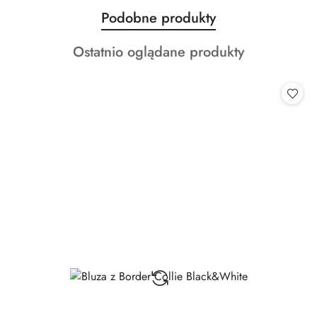
Produkty
Podobne produkty
Pomiń karuzelę produktów
o
Produkty
Ostatnio oglądane produkty
statusie:
o
statusie: