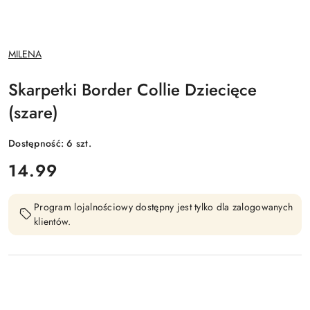
NAZWA
MILENA
PRODUCENTA:
Skarpetki Border Collie Dziecięce
(szare)
Dostępność:
6
szt.
cena:
14.99
Program lojalnościowy dostępny jest tylko dla zalogowanych
klientów.