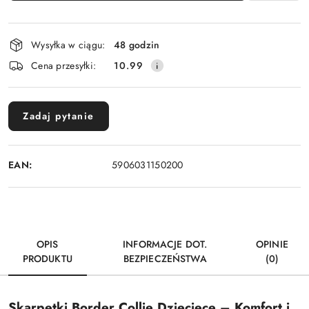
Dostępność
Wysyłka w ciągu:
48 godzin
i
Cena przesyłki:
10.99
dostawa
Zadaj pytanie
EAN:
5906031150200
OPIS
INFORMACJE DOT.
OPINIE
PRODUKTU
BEZPIECZEŃSTWA
(0)
Skarpetki Border Collie Dziecięce – Komfort i