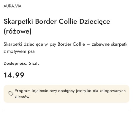
NAZWA
AURA.VIA
PRODUCENTA:
Skarpetki Border Collie Dziecięce
(różowe)
Skarpetki dziecięce w psy Border Collie – zabawne skarpetki
z motywem psa
Dostępność:
5
szt.
cena:
14.99
Program lojalnościowy dostępny jest tylko dla zalogowanych
klientów.