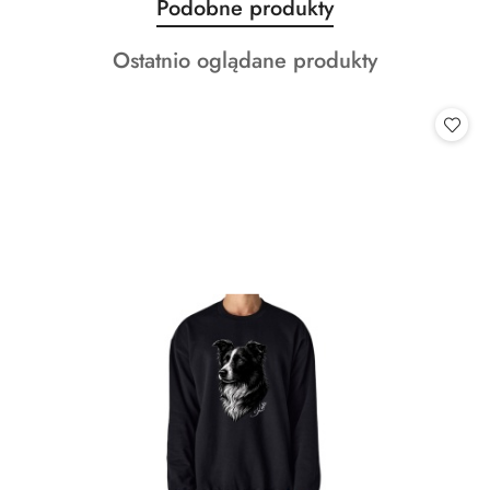
Produkty
Podobne produkty
Pomiń karuzelę produktów
o
Produkty
Ostatnio oglądane produkty
statusie:
o
statusie: