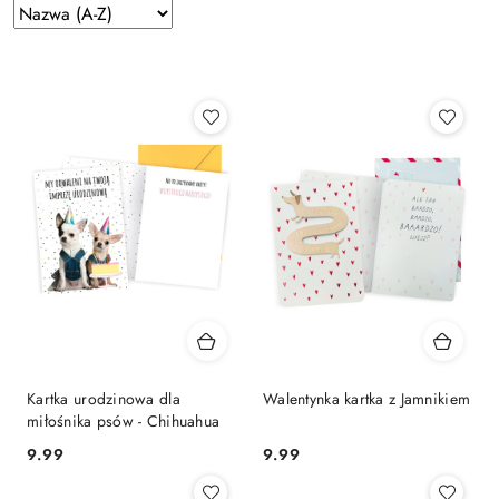
Zastosowano
Sortuj
według
sortowanie:
Nazwa
(A-
Z).
Kartka urodzinowa dla
Walentynka kartka z Jamnikiem
miłośnika psów - Chihuahua
9.99
9.99
Cena:
Cena: