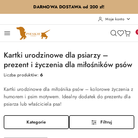
Przejdź do treści głównej
Przejdź do wyszukiwarki
Przejdź do moje konto
Przejdź do menu głównego
Przejdź do stopki
DARMOWA DOSTAWA od 200 zł!
Moje konto
Kartki urodzinowe dla psiarzy –
prezent i życzenia dla miłośników psów
Liczba produktów:
6
Kartki urodzinowe dla miłośnika psów – kolorowe życzenia z
humorem i psim motywem. Idealny dodatek do prezentu dla
psiarza lub właściciela psa!
Kategorie
Filtruj