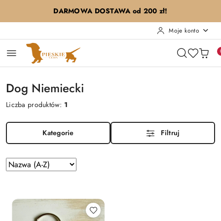
Przejdź do treści głównej
Przejdź do wyszukiwarki
Przejdź do moje konto
Przejdź do menu głównego
Przejdź do stopki
DARMOWA DOSTAWA od 200 zł!
Moje konto
Dog Niemiecki
Liczba produktów:
1
Kategorie
Filtruj
Zastosowano
Sortuj
według
sortowanie:
Nazwa
(A-
Z).