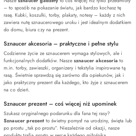
Nasze
sznaucer gadżety
to coś więcej niż tylko przedmioty
– to sposób na pokazanie światu, jak bardzo kochasz tę
rasę. Kubki, koszulki, torby, plakaty, notesy – każdy z nich
zawiera nutę sznaucerowego uroku i jest idealnym dodatkiem
do domu, biura czy na prezent.
Sznaucer akcesoria – praktyczne i pełne stylu
Codzienne życie ze sznaucerem wymaga stylowych, ale i
funkcjonalnych dodatków. Nasze
sznaucer akcesoria
to
m.in. torby, zawieszki, organizery i tekstylia inspirowane tą
rasą. Świetnie sprawdzą się zarówno dla opiekunów, jak i
jako praktyczny prezent dla każdego, kto żyje z sznaucerem
na co dzień.
Sznaucer prezent – coś więcej niż upominek
Szukasz oryginalnego podarunku dla fana tej rasy?
Sznaucer prezent
to świetny pomysł na urodziny, święta lub
po prostu „tak po prostu”. Niezależnie od okazji, nasze
produkty trafią prosto w serce każdego miłośnika