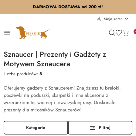
Przejdź do treści głównej
Przejdź do wyszukiwarki
Przejdź do moje konto
Przejdź do menu głównego
Przejdź do stopki
DARMOWA DOSTAWA od 200 zł!
Moje konto
Sznaucer | Prezenty i Gadżety z
Motywem Sznaucera
Liczba produktów:
8
Oferujemy gadżety z Sznaucerem! Znajdziesz tu breloki,
poszewki na poduszki, skarpetki i inne akcesoria z
wizerunkiem tej wiernej i towarzyskiej rasy. Doskonałe
prezenty dla miłośników Sznaucerów!
Kategorie
Filtruj