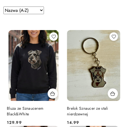
Zastosowano
Sortuj
według
sortowanie:
Nazwa
(A-
Z).
Bluza ze Sznaucerem
Brelok Sznaucer ze stali
Black&White
nierdzewnej
129.99
14.99
Cena:
Cena: