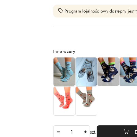
Program lojalnościowy dostępny jest t
Wariant
Inne wzory
Ilość
szt.