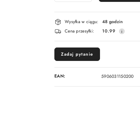
Dostępność
Wysyłka w ciągu:
48 godzin
i
Cena przesyłki:
10.99
dostawa
Zadaj pytanie
EAN:
5906031150200