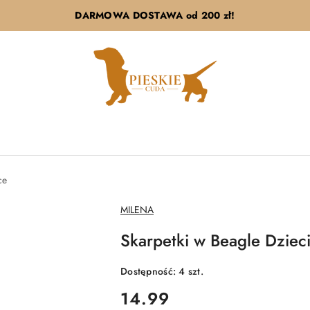
DARMOWA DOSTAWA od 200 zł!
ce
NAZWA
MILENA
PRODUCENTA:
Skarpetki w Beagle Dzieci
Dostępność:
4
szt.
cena:
14.99