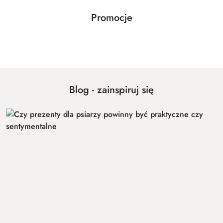
Produkty
Promocje
Pomiń karuzelę produktów
o
statusie:
Blog - zainspiruj się