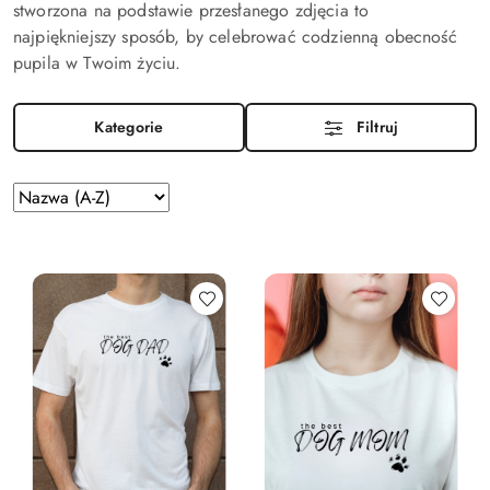
stworzona na podstawie przesłanego zdjęcia to
najpiękniejszy sposób, by celebrować codzienną obecność
pupila w Twoim życiu.
Kategorie
Filtruj
Zastosowano
Sortuj
według
sortowanie:
Nazwa
(A-
Z).