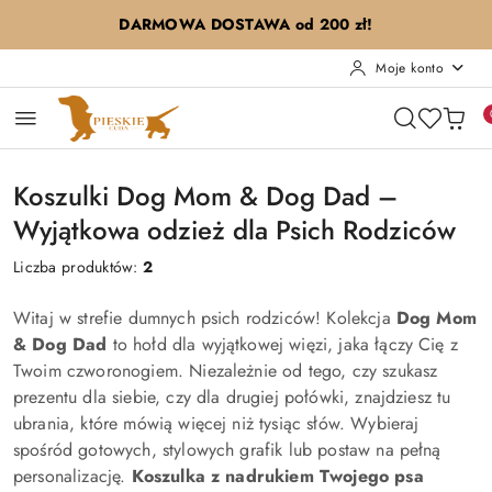
Przejdź do treści głównej
Przejdź do wyszukiwarki
Przejdź do moje konto
Przejdź do menu głównego
Przejdź do stopki
DARMOWA DOSTAWA od 200 zł!
Moje konto
Koszulki Dog Mom & Dog Dad –
Wyjątkowa odzież dla Psich Rodziców
Liczba produktów:
2
Witaj w strefie dumnych psich rodziców! Kolekcja
Dog Mom
& Dog Dad
to hołd dla wyjątkowej więzi, jaka łączy Cię z
Twoim czworonogiem. Niezależnie od tego, czy szukasz
prezentu dla siebie, czy dla drugiej połówki, znajdziesz tu
ubrania, które mówią więcej niż tysiąc słów. Wybieraj
spośród gotowych, stylowych grafik lub postaw na pełną
personalizację.
Koszulka z nadrukiem Twojego psa