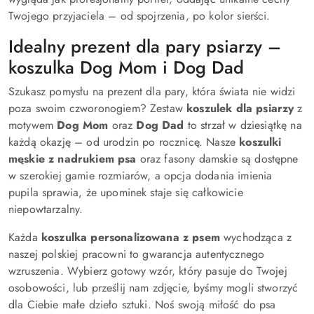
Twojego przyjaciela – od spojrzenia, po kolor sierści.
Idealny prezent dla pary psiarzy –
koszulka Dog Mom i Dog Dad
Szukasz pomysłu na prezent dla pary, która świata nie widzi
poza swoim czworonogiem? Zestaw
koszulek dla psiarzy
z
motywem
Dog Mom
oraz
Dog Dad
to strzał w dziesiątkę na
każdą okazję – od urodzin po rocznicę. Nasze
koszulki
męskie z nadrukiem psa
oraz fasony damskie są dostępne
w szerokiej gamie rozmiarów, a opcja dodania imienia
pupila sprawia, że upominek staje się całkowicie
niepowtarzalny.
Każda
koszulka personalizowana z psem
wychodząca z
naszej polskiej pracowni to gwarancja autentycznego
wzruszenia. Wybierz gotowy wzór, który pasuje do Twojej
osobowości, lub prześlij nam zdjęcie, byśmy mogli stworzyć
dla Ciebie małe dzieło sztuki. Noś swoją miłość do psa