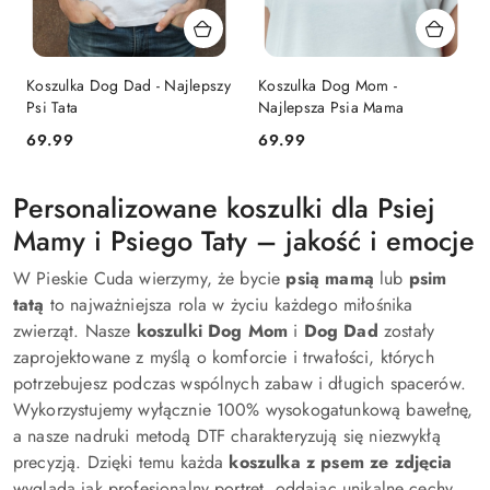
Koszulka Dog Dad - Najlepszy
Koszulka Dog Mom -
Psi Tata
Najlepsza Psia Mama
69.99
69.99
Cena:
Cena:
Personalizowane koszulki dla Psiej
Mamy i Psiego Taty – jakość i emocje
W Pieskie Cuda wierzymy, że bycie
psią mamą
lub
psim
tatą
to najważniejsza rola w życiu każdego miłośnika
zwierząt. Nasze
koszulki Dog Mom
i
Dog Dad
zostały
zaprojektowane z myślą o komforcie i trwałości, których
potrzebujesz podczas wspólnych zabaw i długich spacerów.
Wykorzystujemy wyłącznie 100% wysokogatunkową bawełnę,
a nasze nadruki metodą DTF charakteryzują się niezwykłą
precyzją. Dzięki temu każda
koszulka z psem ze zdjęcia
wygląda jak profesjonalny portret, oddając unikalne cechy