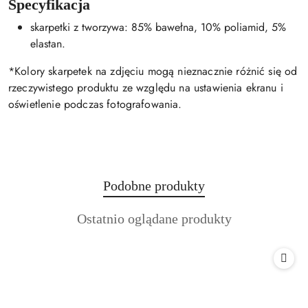
Specyfikacja
skarpetki z tworzywa: 85% bawełna, 10% poliamid, 5%
elastan.
*Kolory skarpetek na zdjęciu mogą nieznacznie różnić się od
rzeczywistego produktu ze względu na ustawienia ekranu i
oświetlenie podczas fotografowania.
Produkty
Podobne produkty
Pomiń karuzelę produktów
o
Produkty
Ostatnio oglądane produkty
statusie:
o
statusie: