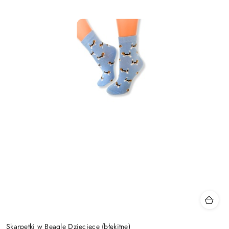
Skarpetki w Beagle Dziecięce (błękitne)