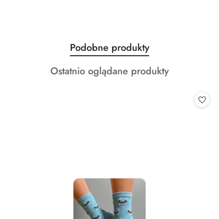
Produkty
Podobne produkty
Pomiń karuzelę produktów
o
Produkty
Ostatnio oglądane produkty
statusie:
o
statusie: