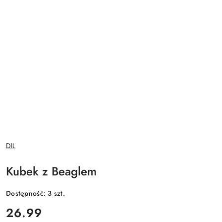
NAZWA
DIL
PRODUCENTA:
Kubek z Beaglem
Dostępność:
3
szt.
cena:
26.99