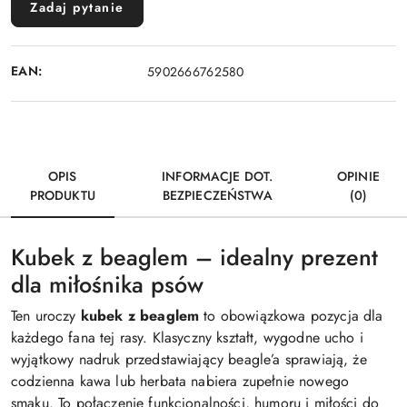
Zadaj pytanie
EAN:
5902666762580
OPIS
INFORMACJE DOT.
OPINIE
PRODUKTU
BEZPIECZEŃSTWA
(0)
Kubek z beaglem – idealny prezent
dla miłośnika psów
Ten uroczy
kubek z beaglem
to obowiązkowa pozycja dla
każdego fana tej rasy. Klasyczny kształt, wygodne ucho i
wyjątkowy nadruk przedstawiający beagle’a sprawiają, że
codzienna kawa lub herbata nabiera zupełnie nowego
smaku. To połączenie funkcjonalności, humoru i miłości do