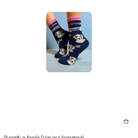
Skarpetki w Beagle Dziecięce (granatowe)