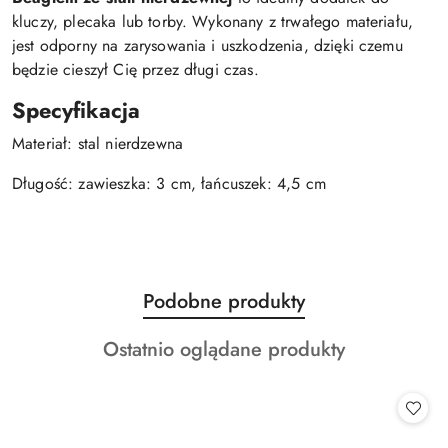
kluczy, plecaka lub torby. Wykonany z trwałego materiału,
jest odporny na zarysowania i uszkodzenia, dzięki czemu
będzie cieszył Cię przez długi czas.
Specyfikacja
Materiał: stal nierdzewna
Długość: zawieszka: 3 cm, łańcuszek: 4,5 cm
Produkty
Podobne produkty
Pomiń karuzelę produktów
o
Produkty
Ostatnio oglądane produkty
statusie:
o
statusie: