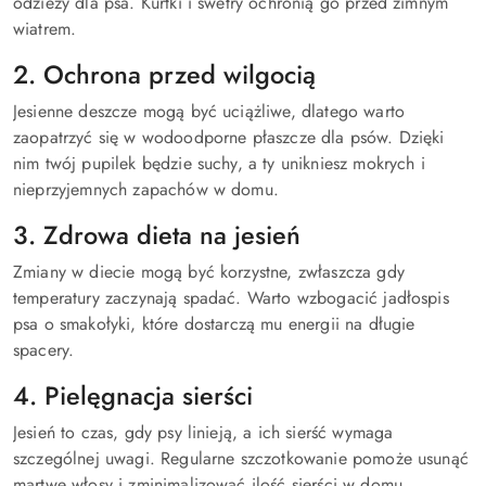
odzieży dla psa. Kurtki i swetry ochronią go przed zimnym
wiatrem.
2. Ochrona przed wilgocią
Jesienne deszcze mogą być uciążliwe, dlatego warto
zaopatrzyć się w wodoodporne płaszcze dla psów. Dzięki
nim twój pupilek będzie suchy, a ty unikniesz mokrych i
nieprzyjemnych zapachów w domu.
3. Zdrowa dieta na jesień
Zmiany w diecie mogą być korzystne, zwłaszcza gdy
temperatury zaczynają spadać. Warto wzbogacić jadłospis
psa o smakołyki, które dostarczą mu energii na długie
spacery.
4. Pielęgnacja sierści
Jesień to czas, gdy psy linieją, a ich sierść wymaga
szczególnej uwagi. Regularne szczotkowanie pomoże usunąć
martwe włosy i zminimalizować ilość sierści w domu.