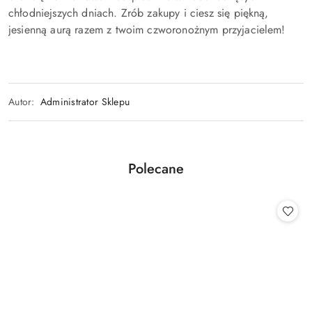
chłodniejszych dniach. Zrób zakupy i ciesz się piękną,
jesienną aurą razem z twoim czworonożnym przyjacielem!
Autor:
Administrator Sklepu
Produkty
Polecane
Pomiń karuzelę produktów
o
statusie: