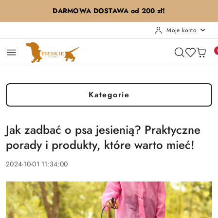
Przejdź do treści głównej
Przejdź do wyszukiwarki
Przejdź do moje konto
Przejdź do menu głównego
Przejdź do stopki
DARMOWA DOSTAWA od 200 zł!
Moje konto
Kategorie
Jak zadbać o psa jesienią? Praktyczne
porady i produkty, które warto mieć!
2024-10-01 11:34:00