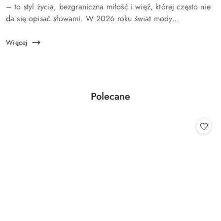
artykułu:
– to styl życia, bezgraniczna miłość i więź, której często nie
da się opisać słowami. W 2026 roku świat mody
personalizowanej idzie o krok dalej. Dzisiaj „Dog
Moms&rd...
Więcej
Produkty
Polecane
Pomiń karuzelę produktów
o
statusie: