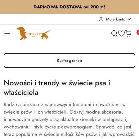
Przejdź do treści głównej
Przejdź do wyszukiwarki
Przejdź do moje konto
Przejdź do menu głównego
Przejdź do stopki
DARMOWA DOSTAWA od 200 zł!
Moje konto
Kategorie
Nowości i trendy w świecie psa i
właściciela
Bądź na bieżąco z najnowszymi trendami i nowościami w
świecie psów i ich właścicieli. Odkryj modne akcesoria,
innowacyjne gadżety oraz aktualne kierunki w pielęgnacji,
wychowaniu i stylu życia z czworonogiem. Sprawdź, co jest
teraz popularne w świecie miłośników psów i jak wprowadzić