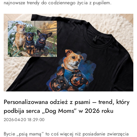
najnowsze trendy do codziennego życia z pupilem.
Tytuł
Personalizowana odzież z psami – trend, który
artykułu:
podbija serca „Dog Moms” w 2026 roku
Data
2026-04-20 18:29:00
dodania:
Treść
Bycie „psią mamą” to coś więcej niż posiadanie zwierzęcia