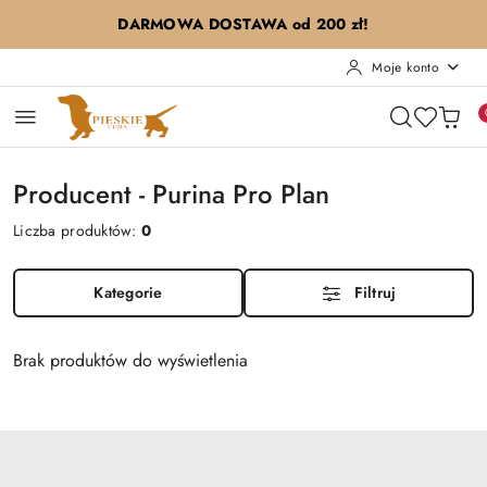
Przejdź do treści głównej
Przejdź do wyszukiwarki
Przejdź do moje konto
Przejdź do menu głównego
Przejdź do stopki
DARMOWA DOSTAWA od 200 zł!
Moje konto
Producent - Purina Pro Plan
Liczba produktów:
0
Kategorie
Filtruj
Brak produktów do wyświetlenia