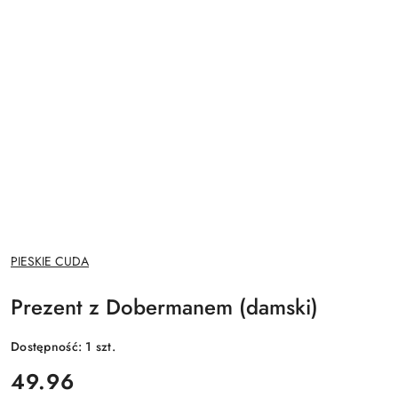
NAZWA
PIESKIE CUDA
PRODUCENTA:
Prezent z Dobermanem (damski)
Dostępność:
1
szt.
cena:
49.96