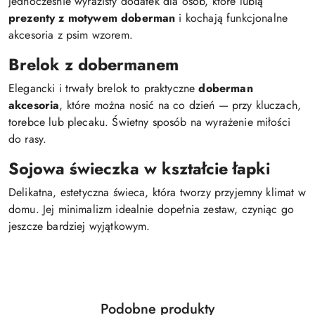
jednocześnie wyrazisty dodatek dla osób, które lubią
prezenty z motywem doberman
i kochają funkcjonalne
akcesoria z psim wzorem.
Brelok z dobermanem
Elegancki i trwały brelok to praktyczne
doberman
akcesoria
, które można nosić na co dzień — przy kluczach,
torebce lub plecaku. Świetny sposób na wyrażenie miłości
do rasy.
Sojowa świeczka w kształcie łapki
Delikatna, estetyczna świeca, która tworzy przyjemny klimat w
domu. Jej minimalizm idealnie dopełnia zestaw, czyniąc go
jeszcze bardziej wyjątkowym.
Produkty
Podobne produkty