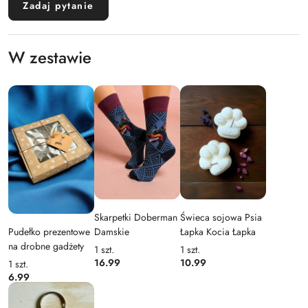
Zadaj pytanie
W zestawie
Skarpetki Doberman
Świeca sojowa Psia
Damskie
Łapka Kocia Łapka
Pudełko prezentowe
na drobne gadżety
1
szt.
1
szt.
16.99
10.99
1
szt.
6.99