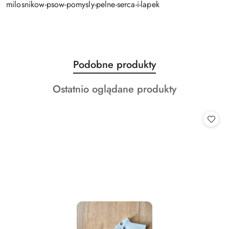
milosnikow-psow-pomysly-pelne-serca-i-lapek
Produkty
Podobne produkty
Pomiń karuzelę produktów
o
Produkty
Ostatnio oglądane produkty
statusie:
o
statusie: