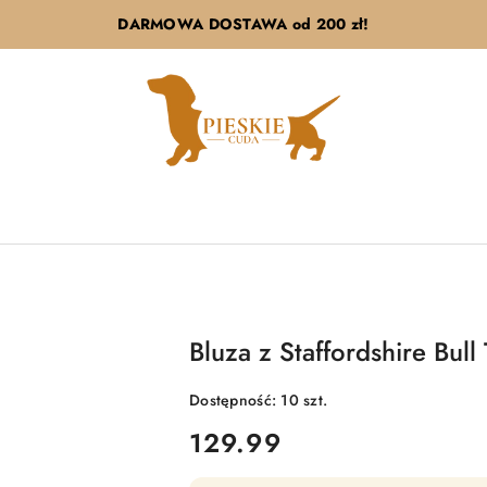
DARMOWA DOSTAWA od 200 zł!
Bluza z Staffordshire Bul
Dostępność:
10
szt.
cena:
129.99