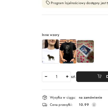
Program lojalnościowy dostępny jest t
Wariant
Inne wzory
Ilość
szt.
Dostępność
Wysyłka w ciągu:
na zamówienie
i
Cena przesyłki:
10.99