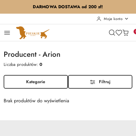
Przejdź do treści głównej
Przejdź do wyszukiwarki
Przejdź do moje konto
Przejdź do menu głównego
Przejdź do stopki
DARMOWA DOSTAWA od 200 zł!
Moje konto
Producent - Arion
Liczba produktów:
0
Kategorie
Filtruj
Brak produktów do wyświetlenia