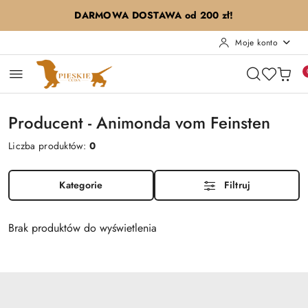
Przejdź do treści głównej
Przejdź do wyszukiwarki
Przejdź do moje konto
Przejdź do menu głównego
Przejdź do stopki
DARMOWA DOSTAWA od 200 zł!
Moje konto
Producent - Animonda vom Feinsten
Liczba produktów:
0
Kategorie
Filtruj
Brak produktów do wyświetlenia