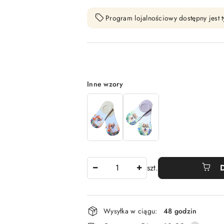
Program lojalnościowy dostępny jest t
Wariant
Inne wzory
Ilość
szt.
Dostępność
Wysyłka w ciągu:
48 godzin
i