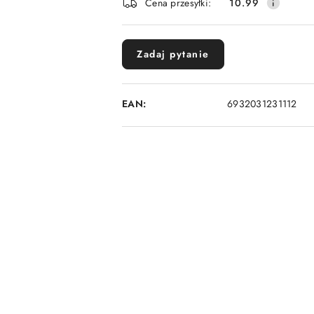
Cena przesyłki:
10.99
dostawa
Zadaj pytanie
EAN:
6932031231112