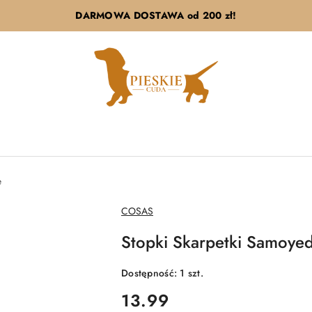
DARMOWA DOSTAWA od 200 zł!
e
NAZWA
COSAS
PRODUCENTA:
Stopki Skarpetki Samoye
Dostępność:
1
szt.
cena:
13.99