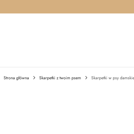
Przejdź do treści głównej
Przejdź do wyszukiwarki
Przejdź do moje konto
Przejdź do menu głównego
Przejdź do opisu produktu
Przejdź do stopki
Strona główna
Skarpetki z twoim psem
Skarpetki w psy damski