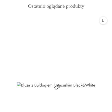
o
Produkty
Ostatnio oglądane produkty
statusie:
o
statusie: