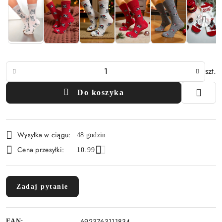
Ilość
szt.
Do koszyka
Dostępność
Wysyłka w ciągu:
48 godzin
i
Cena przesyłki:
10.99
dostawa
Zadaj pytanie
6923763111834
EAN: