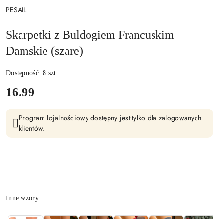
NAZWA
PESAIL
PRODUCENTA:
Skarpetki z Buldogiem Francuskim
Damskie (szare)
Dostępność:
8
szt.
cena:
16.99
Program lojalnościowy dostępny jest tylko dla zalogowanych
klientów.
Wariant
Inne wzory