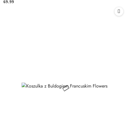
69.99
Cena: