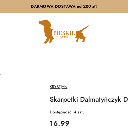
DARMOWA DOSTAWA od 200 zł!
e
NAZWA
KRYSTJAN
PRODUCENTA:
Skarpetki Dalmatyńczyk D
Dostępność:
4
szt.
cena:
16.99