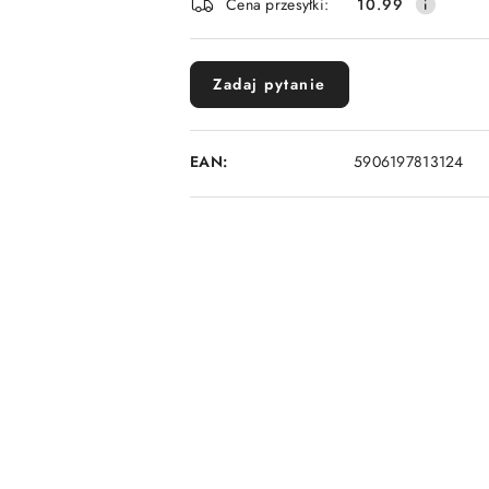
Cena przesyłki:
10.99
dostawa
Zadaj pytanie
EAN:
5906197813124