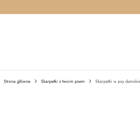
Przejdź do treści głównej
Przejdź do wyszukiwarki
Przejdź do moje konto
Przejdź do menu głównego
Przejdź do opisu produktu
Przejdź do stopki
Strona główna
Skarpetki z twoim psem
Skarpetki w psy damski