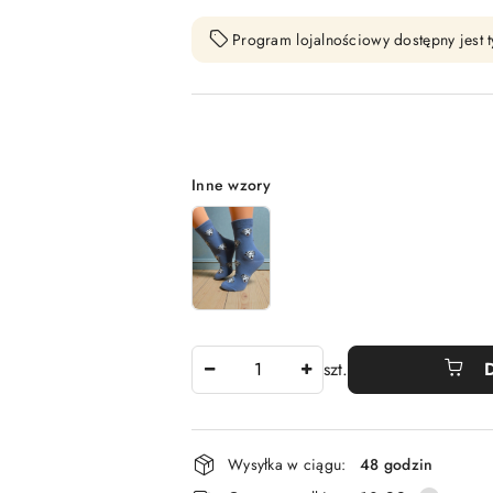
Program lojalnościowy dostępny jest t
Wariant
Inne wzory
Ilość
szt.
Dostępność
Wysyłka w ciągu:
48 godzin
i