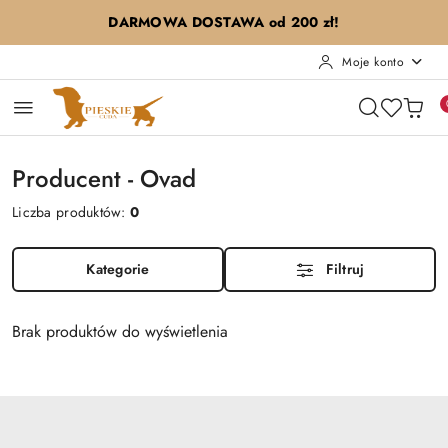
Przejdź do treści głównej
Przejdź do wyszukiwarki
Przejdź do moje konto
Przejdź do menu głównego
Przejdź do stopki
DARMOWA DOSTAWA od 200 zł!
Moje konto
Producent - Ovad
Liczba produktów:
0
Kategorie
Filtruj
Brak produktów do wyświetlenia