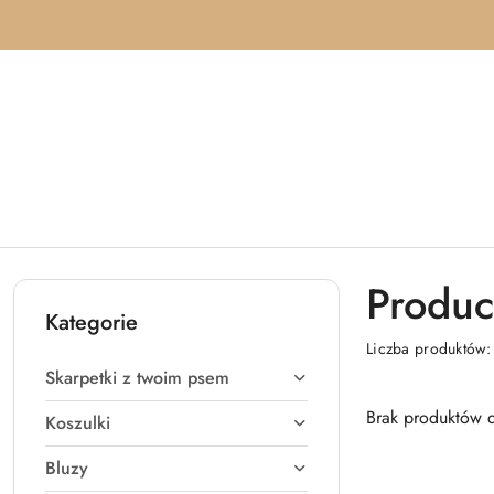
Przejdź do treści głównej
Przejdź do wyszukiwarki
Przejdź do moje konto
Przejdź do menu głównego
Przejdź do stopki
Produc
Kategorie
Liczba produktów
Skarpetki z twoim psem
Brak produktów d
Koszulki
Bluzy