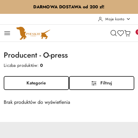
Przejdź do treści głównej
Przejdź do wyszukiwarki
Przejdź do moje konto
Przejdź do menu głównego
Przejdź do stopki
DARMOWA DOSTAWA od 200 zł!
Moje konto
Producent - O-press
Liczba produktów:
0
Kategorie
Filtruj
Brak produktów do wyświetlenia