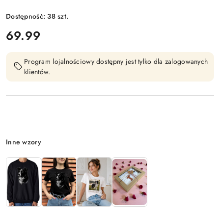
Dostępność:
38
szt.
cena:
69.99
Program lojalnościowy dostępny jest tylko dla zalogowanych
klientów.
Wariant
Inne wzory