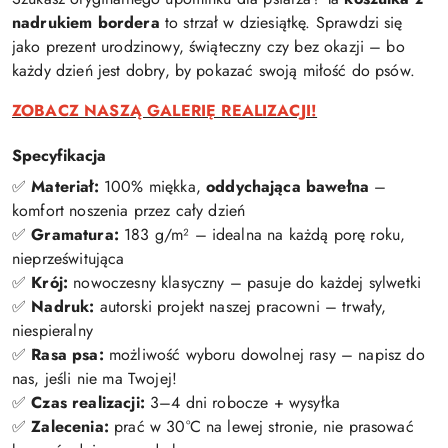
nadrukiem bordera
to strzał w dziesiątkę. Sprawdzi się
jako prezent urodzinowy, świąteczny czy bez okazji – bo
każdy dzień jest dobry, by pokazać swoją miłość do psów.
ZOBACZ NASZĄ GALERIĘ REALIZACJI!
Specyfikacja
✅
Materiał:
100% miękka,
oddychająca bawełna
–
komfort noszenia przez cały dzień
✅
Gramatura:
183 g/m² – idealna na każdą porę roku,
nieprześwitująca
✅
Krój:
nowoczesny klasyczny – pasuje do każdej sylwetki
✅
Nadruk:
autorski projekt naszej pracowni – trwały,
niespieralny
✅
Rasa psa:
możliwość wyboru dowolnej rasy – napisz do
nas, jeśli nie ma Twojej!
✅
Czas realizacji:
3–4 dni robocze + wysyłka
✅
Zalecenia:
prać w 30°C na lewej stronie, nie prasować