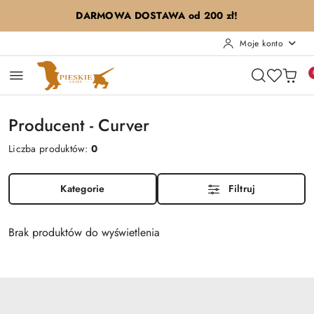
Przejdź do treści głównej
Przejdź do wyszukiwarki
Przejdź do moje konto
Przejdź do menu głównego
Przejdź do stopki
DARMOWA DOSTAWA od 200 zł!
Moje konto
Producent - Curver
Liczba produktów:
0
Kategorie
Filtruj
Brak produktów do wyświetlenia