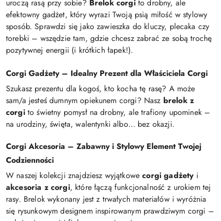
uroczą rasą przy sobie?
Brelok corgi
to drobny, ale
efektowny gadżet, który wyrazi Twoją psią miłość w stylowy
sposób. Sprawdzi się jako zawieszka do kluczy, plecaka czy
torebki – wszędzie tam, gdzie chcesz zabrać ze sobą trochę
pozytywnej energii (i krótkich łapek!).
Corgi Gadżety – Idealny Prezent dla Właściciela Corgi
Szukasz prezentu dla kogoś, kto kocha tę rasę? A może
sam/a jesteś dumnym opiekunem corgi? Nasz
brelok z
corgi
to świetny pomysł na drobny, ale trafiony upominek –
na urodziny, święta, walentynki albo… bez okazji.
Corgi Akcesoria – Zabawny i Stylowy Element Twojej
Codzienności
W naszej kolekcji znajdziesz wyjątkowe
corgi gadżety
i
akcesoria z corgi
, które łączą funkcjonalność z urokiem tej
rasy. Brelok wykonany jest z trwałych materiałów i wyróżnia
się rysunkowym designem inspirowanym prawdziwym corgi –