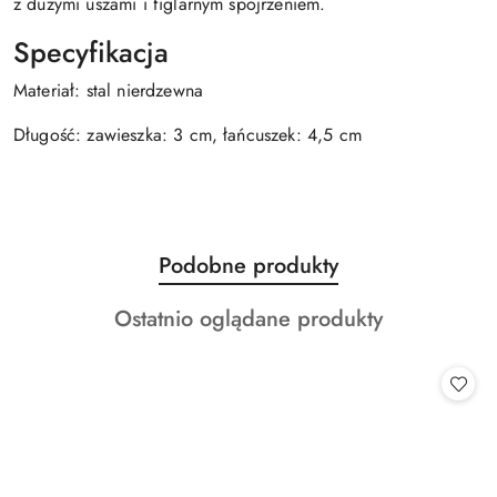
z dużymi uszami i figlarnym spojrzeniem.
Specyfikacja
Materiał: stal nierdzewna
Długość: zawieszka: 3 cm, łańcuszek: 4,5 cm
Produkty
Podobne produkty
Pomiń karuzelę produktów
o
Produkty
Ostatnio oglądane produkty
statusie:
o
statusie: