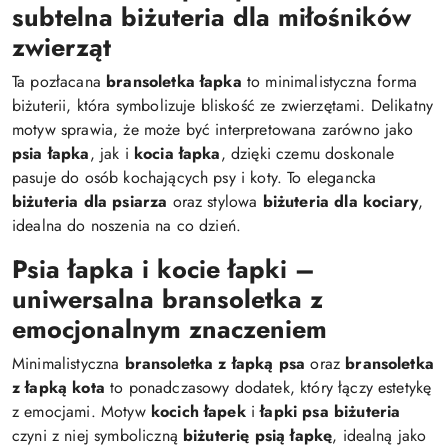
subtelna biżuteria dla miłośników
zwierząt
Ta pozłacana
bransoletka łapka
to minimalistyczna forma
biżuterii, która symbolizuje bliskość ze zwierzętami. Delikatny
motyw sprawia, że może być interpretowana zarówno jako
psia łapka
, jak i
kocia łapka
, dzięki czemu doskonale
pasuje do osób kochających psy i koty. To elegancka
biżuteria dla psiarza
oraz stylowa
biżuteria dla kociary
,
idealna do noszenia na co dzień.
Psia łapka i kocie łapki –
uniwersalna bransoletka z
emocjonalnym znaczeniem
Minimalistyczna
bransoletka z łapką psa
oraz
bransoletka
z łapką kota
to ponadczasowy dodatek, który łączy estetykę
z emocjami. Motyw
kocich łapek
i
łapki psa biżuteria
czyni z niej symboliczną
biżuterię psią łapkę
, idealną jako