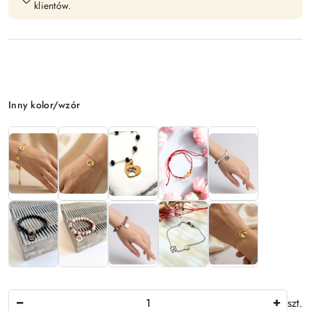
klientów.
Wariant
Inny kolor/wzór
Ilość
szt.