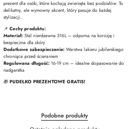
prezent dla osób, które kochają zwierzęta bez podziałów. To
delikatny, ale wymowny akcent, który pasuje do każdej
stylizacji.
📌
Cechy produktu:
Materiał:
Stal nierdzewna 316L – odporna na korozję i
bezpieczna dla skóry
Dodatkowe zabezpieczenie:
Warstwa lakieru jubilerskiego
chroniąca przed ścieraniem
Regulowana długość:
16-19 cm – idealne dopasowanie do
nadgarstka
🎁
PUDEŁKO PREZENTOWE GRATIS!
Produkty
Podobne produkty
Pomiń karuzelę produktów
o